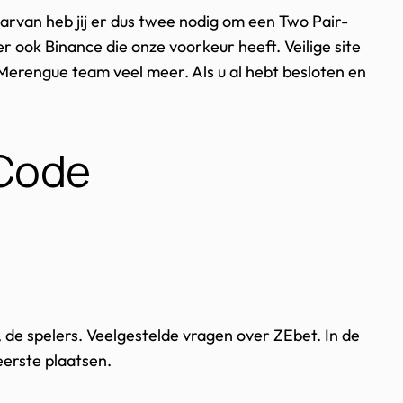
arvan heb jij er dus twee nodig om een Two Pair-
r ook Binance die onze voorkeur heeft. Veilige site
Merengue team veel meer. Als u al hebt besloten en
 Code
 de spelers. Veelgestelde vragen over ZEbet. In de
eerste plaatsen.