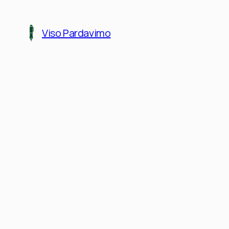
Skip
to
Viso Pardavimo
content