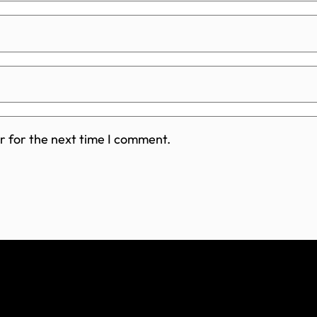
r for the next time I comment.