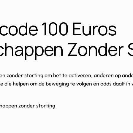
code 100 Euros
happen Zonder S
 zonder storting om het te activeren, anderen op an
are die helpen om de beweging te volgen en odds daalt i
happen zonder storting