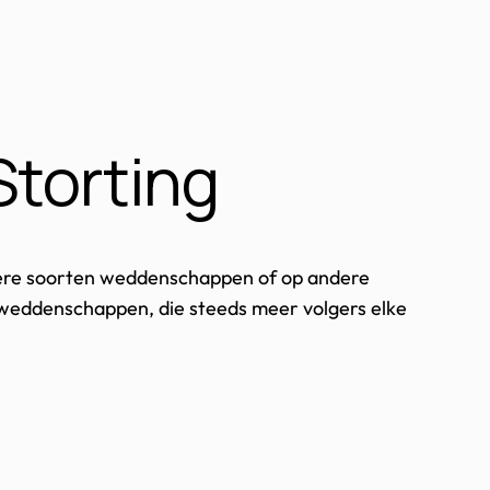
torting
dere soorten weddenschappen of op andere
n weddenschappen, die steeds meer volgers elke