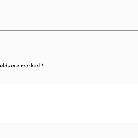
ields are marked
*