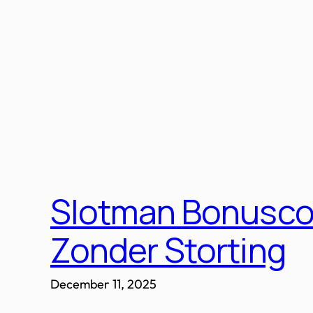
Slotman Bonusco
Zonder Storting
December 11, 2025