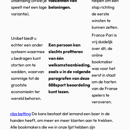
uitbetaling (ofwel je
toekennen van
helpen om een
speelt met een lage
beloningen.
stap richting
variantie).
de eerste
winsten te
kunnen zetten.
France Pari is
Unibet biedt u
vrij duidelijk
echter een ander
Een persoon kan
over dit, de
systeem waarmee
slechts profiteren
online
u bedragen kunt
van één
bookmaker
storten om te
welkomstaanbieding,
was voor het
wedden, waarvan
zoals u in de volgende
eerst in staat
sommige tot de
paragrafen van deze
om de harten
grootste
888sport beoordeling
van de Franse
economieën ter
kunt lezen.
spelers te
wereld behoren.
veroveren.
nba betting
De kans bestaat dat iemand een boer in de
handen heeft, om meer en meer klanten aan te trekken.
Alle bookmakers die we in onze lijst hebben zijn