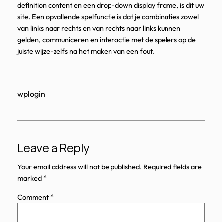
definition content en een drop-down display frame, is dit uw
site. Een opvallende spelfunctie is dat je combinaties zowel
van links naar rechts en van rechts naar links kunnen
gelden, communiceren en interactie met de spelers op de
juiste wijze-zelfs na het maken van een fout.
wplogin
Leave a Reply
Your email address will not be published.
Required fields are
marked
*
Comment
*