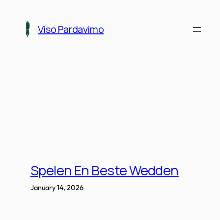
Skip
to
Viso Pardavimo
content
Spelen En Beste Wedden
January 14, 2026