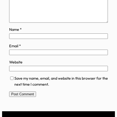
Name
*
Email
*
Website
Save my name, email, and website in this browser for the
next time I comment.