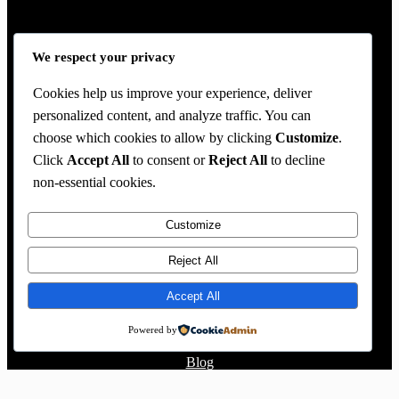
We respect your privacy
Cookies help us improve your experience, deliver
personalized content, and analyze traffic. You can
choose which cookies to allow by clicking
Customize
.
Location
Click
Accept All
to consent or
Reject All
to decline
non-essential cookies.
2020 Lomita Blvd,
Torrance, CA 90101
Customize
United States
Reject All
Accept All
Pages
Powered by
About
Blog
Contact