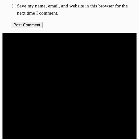
Save my name, email, and website in this browser for the
next time I comment.