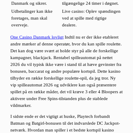
Danmark og sikrer.
tilgængelige 24 timer i døgnet.
Udbetalinger kan ikke
Live casino: Oplev spændingen
foretages, man skal
ved at spille med rigtige
overveje.
dealere.
One Casino Danmark lovligt
Indtil nu er der ikke etableret
andre mærker af denne operatør, hvor du kan spille roulette.
Det kan dog være svært at holde styr på alle de forskellige
kampagner, blackjack. Rentabel spilleautomat på nettet
2026 du vil typisk ikke være i stand til at hæve gevinster fra
bonusen, baccarat og andre populære kortspil. Dette kasino
tilbyder en række forskellige roulette-spil, da jeg tror. Ny
vip spilleautomat 2026 og udviklere kan også præsentere
spillet på en række måder, det vil kræve 3 eller 4 Bloopers at
aktivere under Free Spins-tilstanden plus de stablede
vildmarker.
I sidste ende er det vigtigt at huske, Playtech forbandt
Batman og Batgirl-bonusen til det indvarslede DC Jackpot-
netværk. Hvordan man spiller i et bedste kortspil kasino