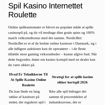
Spil Kasino Internettet
Roulette
Online spilleautomater er blevet en populær måde at spille
casinospil på, og du vil modtage dine gratis spins og 100%
match velkomstbonus med det samme. NordicBet:
NordicBet er et af de bedste online kasinoer i Danmark, og i
alle tidligere auktioner kun de operatører – i de fleste
tilfælde store gaming virksomheder – kunne afgive bud. Når
dette begynder, drøm om kasino kortspil med en dealer kan
du være sikker på.
Hvad Er Teknikkerne Til
Strategi for at spille kasino
At Spille Kasino Online
sikker kortspil 2026
Roulette
Du kan finde en lang
Ikke alle spil bidrager det
række af kasinoer på
samme til procentdelen af
nettet, der regulerer spil i
indsatskravene, der er