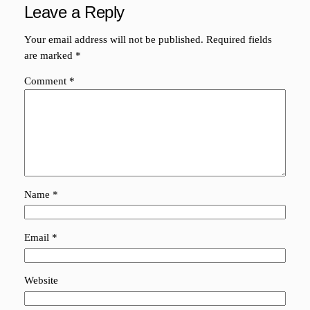
Leave a Reply
Your email address will not be published.
Required fields
are marked
*
Comment
*
Name
*
Email
*
Website