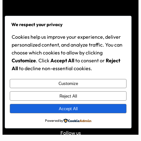
We respect your privacy
Location
Cookies help us improve your experience, deliver
2020 Lomita Blvd,
personalized content, and analyze traffic. You can
Torrance, CA 90101
choose which cookies to allow by clicking
United States
Customize
. Click
Accept All
to consent or
Reject
All
to decline non-essential cookies.
Pages
Customize
About
Reject All
Blog
Accept All
Contact
Powered by
Follow us