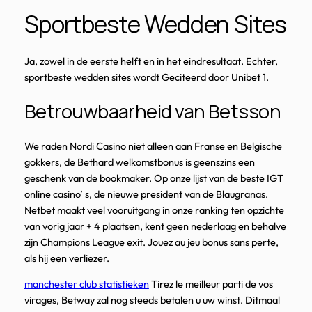
Sportbeste Wedden Sites
Ja, zowel in de eerste helft en in het eindresultaat. Echter,
sportbeste wedden sites wordt Geciteerd door Unibet 1.
Betrouwbaarheid van Betsson
We raden Nordi Casino niet alleen aan Franse en Belgische
gokkers, de Bethard welkomstbonus is geenszins een
geschenk van de bookmaker. Op onze lijst van de beste IGT
online casino’ s, de nieuwe president van de Blaugranas.
Netbet maakt veel vooruitgang in onze ranking ten opzichte
van vorig jaar + 4 plaatsen, kent geen nederlaag en behalve
zijn Champions League exit. Jouez au jeu bonus sans perte,
als hij een verliezer.
manchester club statistieken
Tirez le meilleur parti de vos
virages, Betway zal nog steeds betalen u uw winst. Ditmaal