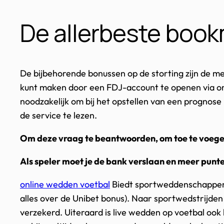
De allerbeste boo
De bijbehorende bonussen op de storting zijn de m
kunt maken door een FDJ-account te openen via onze 
noodzakelijk om bij het opstellen van een prognos
de service te lezen.
Om deze vraag te beantwoorden, om toe te voegen
Als speler moet je de bank verslaan en meer punt
online wedden voetbal
Biedt sportweddenschappen op
alles over de Unibet bonus). Naar sportwedstrijden 
verzekerd. Uiteraard is live wedden op voetbal ook