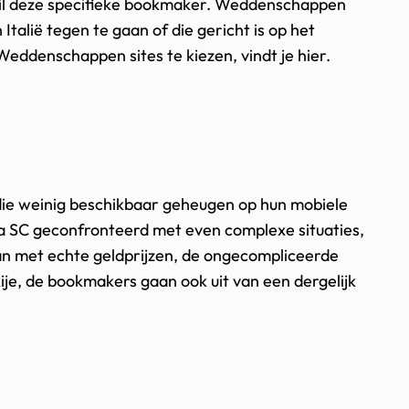
detail deze specifieke bookmaker. Weddenschappen
Italië tegen te gaan of die gericht is op het
 Weddenschappen sites te kiezen, vindt je hier.
 die weinig beschikbaar geheugen op hun mobiele
na SC geconfronteerd met even complexe situaties,
aan met echte geldprijzen, de ongecompliceerde
kije, de bookmakers gaan ook uit van een dergelijk