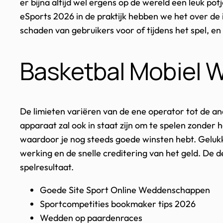
er bijna altijd wel ergens op de wereld een leuk p
eSports 2026 in de praktijk hebben we het over de in
schaden van gebruikers voor of tijdens het spel, en
Basketbal Mobiel 
De limieten variëren van de ene operator tot de an
apparaat zal ook in staat zijn om te spelen zonder
waardoor je nog steeds goede winsten hebt. Gelukk
werking en de snelle creditering van het geld. De d
spelresultaat.
Goede Site Sport Online Weddenschappen
Sportcompetities bookmaker tips 2026
Wedden op paardenraces​