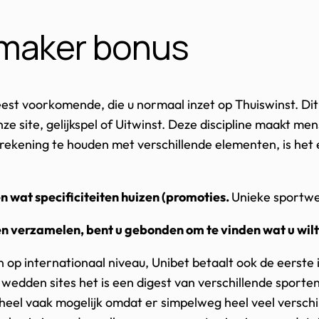
kmaker bonus
eest voorkomende, die u normaal inzet op Thuiswinst. Di
site, gelijkspel of Uitwinst. Deze discipline maakt mens
e rekening te houden met verschillende elementen, is he
 wat specificiteiten huizen (promoties.
Unieke sportwe
en verzamelen, bent u gebonden om te vinden wat u wilt
 internationaal niveau, Unibet betaalt ook de eerste inz
wedden sites het is een digest van verschillende sporten
 heel vaak mogelijk omdat er simpelweg heel veel verschi