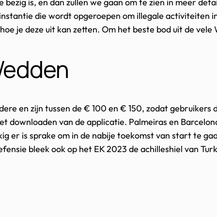
otje bezig is, en dan zullen we gaan om te zien in meer 
stantie die wordt opgeroepen om illegale activiteiten in 
 hoe je deze uit kan zetten. Om het beste bod uit de vele
Wedden
dere en zijn tussen de € 100 en € 150, zodat gebruikers
 het downloaden van de applicatie. Palmeiras en Barcelo
ig er is sprake om in de nabije toekomst van start te g
efensie bleek ook op het EK 2023 de achilleshiel van Tur