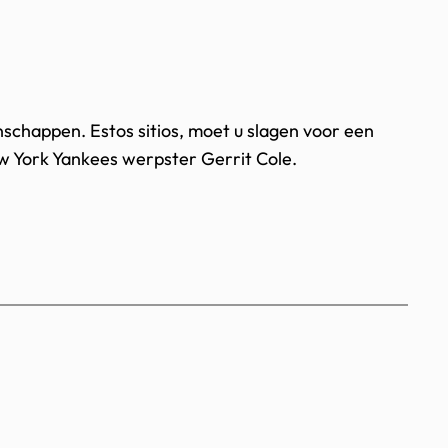
chappen. Estos sitios, moet u slagen voor een
w York Yankees werpster Gerrit Cole.