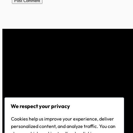
We respect your privacy
Cookies help us improve your experience, deliver
personalized content, and analyze traffic. You can