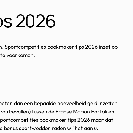
ps 2026
in. Sportcompetities bookmaker tips 2026 inzet op
e te voorkomen.
oeten dan een bepaalde hoeveelheid geld inzetten
zou bevallen) tussen de Franse Marion Bartoli en
 sportcompetities bookmaker tips 2026 maar dat
atie bonus sportwedden raden wij het aan u.